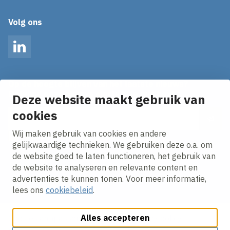
Volg ons
LinkedIn
Op de hoogte blijven van het laatste nieuws?
Ontvang onze nieuws alerts in je mailbox!
Deze website maakt gebruik van
cookies
E-mailadres
Wij maken gebruik van cookies en andere
Ik ga akkoord met het
privacy statement.
gelijkwaardige technieken. We gebruiken deze o.a. om
de website goed te laten functioneren, het gebruik van
de website te analyseren en relevante content en
advertenties te kunnen tonen. Voor meer informatie,
lees ons
cookiebeleid
.
Alles accepteren
Cookies aanpassen
Cookie beleid
Privacy policy