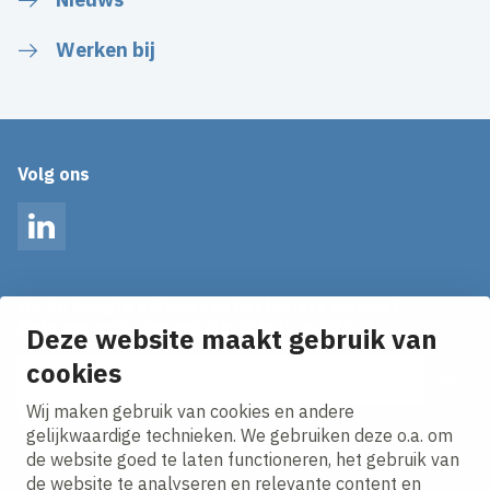
Werken bij
Volg ons
LinkedIn
Op de hoogte blijven van het laatste nieuws?
Ontvang onze nieuws alerts in je mailbox!
Deze website maakt gebruik van
E-mailadres
cookies
Wij maken gebruik van cookies en andere
Ik ga akkoord met het
privacy statement.
gelijkwaardige technieken. We gebruiken deze o.a. om
de website goed te laten functioneren, het gebruik van
de website te analyseren en relevante content en