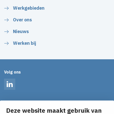
Werkgebieden
Over ons
Nieuws
Werken bij
Volg ons
LinkedIn
Op de hoogte blijven van het laatste nieuws?
Ontvang onze nieuws alerts in je mailbox!
Deze website maakt gebruik van