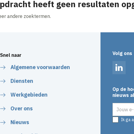
pdracht heeft geen resultaten op
beer andere zoektermen.
Volg ons
Snel naar
Algemene voorwaarden
Linked
Diensten
Op de ho
Werkgebieden
nieuws al
E-mailadr
Over ons
Ik ga 
Nieuws