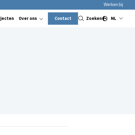
Werken bij
Sluiten
Contact
Zoeken
NL
ojecten
Over ons