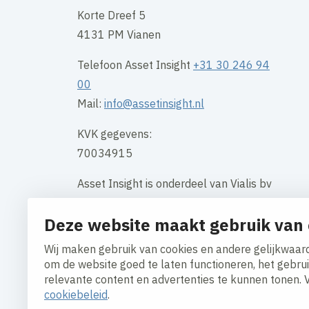
Korte Dreef 5
4131 PM Vianen
Telefoon Asset Insight
+31 30 246 94
00
Mail:
info@assetinsight.nl
KVK gegevens:
70034915
Asset Insight is onderdeel van Vialis bv
Vialis, Houten Loodsboot 15, 3991 CJ
Deze website maakt gebruik van 
Telefoon Vialis algemeen: +31 30 694
35 00
Wij maken gebruik van cookies en andere gelijkwaard
om de website goed te laten functioneren, het gebru
Contact
relevante content en advertenties te kunnen tonen. 
cookiebeleid
.