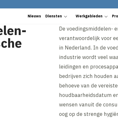
Nieuws
Diensten
Werkgebieden
Pr
len-
De voedingsmiddelen- en
verantwoordelijk voor ee
sche
in Nederland. In de vo
industrie wordt veel wa
leidingen en procesappa
bedrijven zich houden 
behoeve van de vereiste
houdbaarheidsdatum en 
wensen vanuit de consum
oog op de strenge hygië