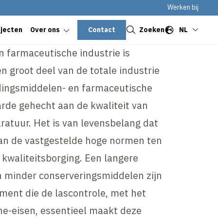
Werken bij
Sluiten
Contact
Zoeken
NL
ojecten
Over ons
 farmaceutische industrie is
n groot deel van de totale industrie
edingsmiddelen- en farmaceutische
arde gehecht aan de kwaliteit van
ratuur. Het is van levensbelang dat
aan de vastgestelde hoge normen ten
 kwaliteitsborging. Een langere
minder conserveringsmiddelen zijn
ent die de lascontrole, met het
ne-eisen, essentieel maakt deze