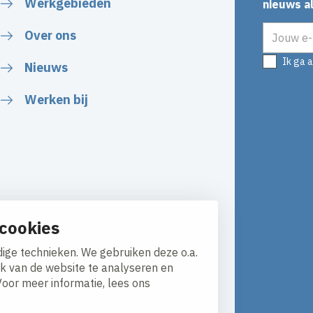
Werkgebieden
nieuws al
E-mailadr
Over ons
Ik ga 
Nieuws
Werken bij
cookies
ige technieken. We gebruiken deze o.a.
ik van de website te analyseren en
Voor meer informatie, lees ons