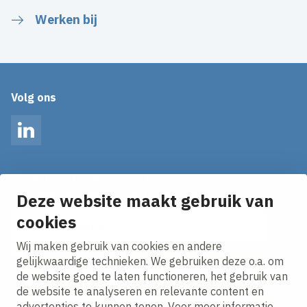
Werken bij
Volg ons
LinkedIn
Op de hoogte blijven van het laatste nieuws?
Ontvang onze nieuws alerts in je mailbox!
Deze website maakt gebruik van
E-mailadres
cookies
Wij maken gebruik van cookies en andere
Ik ga akkoord met het
privacy statement.
gelijkwaardige technieken. We gebruiken deze o.a. om
de website goed te laten functioneren, het gebruik van
de website te analyseren en relevante content en
advertenties te kunnen tonen. Voor meer informatie,