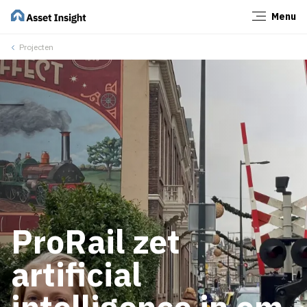
Menu
Sluiten
Projecten
ProRail zet
artificial
intelligence in om