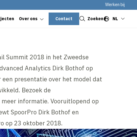
Werken bij
Sluiten
Contact
Zoeken
NL
ojecten
Over ons
Rail Summit 2018 in het Zweedse
vanced Analytics Dirk Bothof op
een presentatie over het model dat
wikkeld. Bezoek de
 meer informatie. Vooruitlopend op
iewt SpoorPro Dirk Bothof en
rPro op 23 oktober 2018.