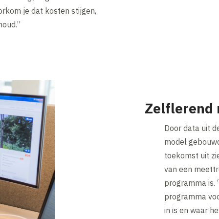
orkom je dat kosten stijgen,
houd.”
Zelflerend
Door data uit d
model gebouwd 
toekomst uit zi
van een meettr
programma is. 
programma voor
in is en waar het