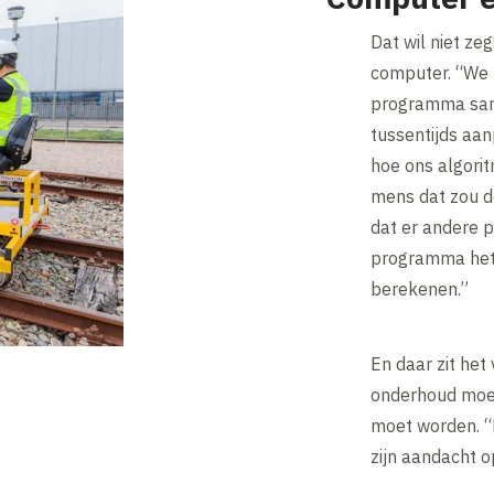
Dat wil niet ze
computer. “We 
programma sam
tussentijds aa
hoe ons algori
mens dat zou d
dat er andere p
programma het j
berekenen.”
En daar zit het 
onderhoud moet
moet worden. “
zijn aandacht o