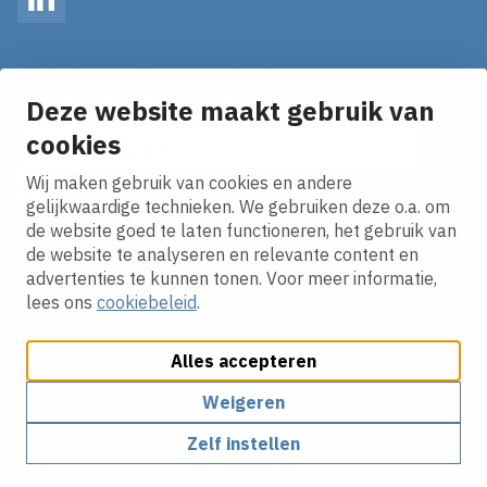
LinkedIn
Op de hoogte blijven van het laatste nieuws?
Ontvang onze nieuws alerts in je mailbox!
Deze website maakt gebruik van
cookies
E-mailadres
Wij maken gebruik van cookies en andere
Ik ga akkoord met het
privacy statement.
gelijkwaardige technieken. We gebruiken deze o.a. om
de website goed te laten functioneren, het gebruik van
de website te analyseren en relevante content en
advertenties te kunnen tonen. Voor meer informatie,
lees ons
cookiebeleid
.
Alles accepteren
Cookies aanpassen
Cookie beleid
Privacy policy
Responsible disclosure
Weigeren
Zelf instellen