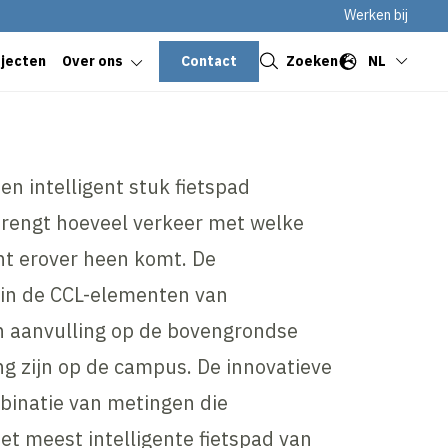
Werken bij
Sluiten
Contact
Zoeken
NL
ojecten
Over ons
n intelligent stuk fietspad
brengt hoeveel verkeer met welke
t erover heen komt. De
in de CCL-elementen van
n aanvulling op de bovengrondse
ng zijn op de campus. De innovatieve
binatie van metingen die
et meest intelligente fietspad van