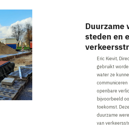
Duurzame 
steden en e
verkeersst
Eric Kievit, Di
gebruikt worde
water ze kunne
communiceren m
openbare verli
bijvoorbeeld oo
toekomst. Deze
duurzame werel
van verkeersstro