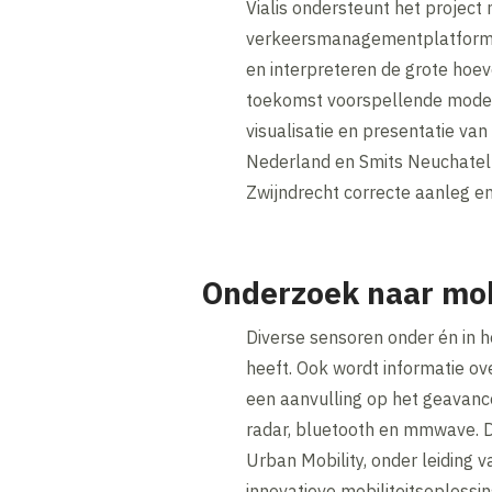
Vialis ondersteunt het projec
verkeersmanagementplatform Ve
en interpreteren de grote hoev
toekomst voorspellende modelle
visualisatie en presentatie va
Nederland en Smits Neuchatel e
Zwijndrecht correcte aanleg en
Onderzoek naar mob
Diverse sensoren onder én in 
heeft. Ook wordt informatie o
een aanvulling op het geavanc
radar, bluetooth en mmwave. D
Urban Mobility, onder leiding 
innovatieve mobiliteitsoploss