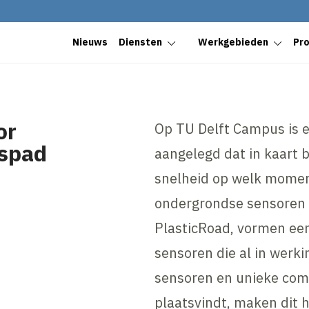
Nieuws
Diensten
Werkgebieden
Pr
or
Op TU Delft Campus is ee
tspad
aangelegd dat in kaart 
snelheid op welk momen
ondergrondse sensoren 
PlasticRoad, vormen ee
sensoren die al in werki
sensoren en unieke com
plaatsvindt, maken dit h