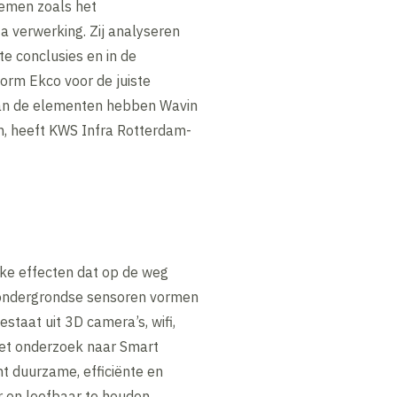
temen zoals het
 verwerking. Zij analyseren
e conclusies en in de
orm Ekco voor de juiste
e van de elementen hebben Wavin
en, heeft KWS Infra Rotterdam-
lke effecten dat op de weg
 ondergrondse sensoren vormen
aat uit 3D camera’s, wifi,
het onderzoek naar Smart
t duurzame, efficiënte en
 en leefbaar te houden.