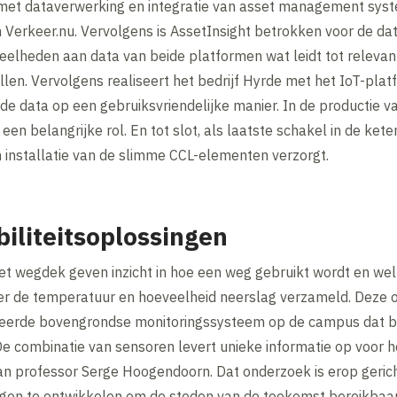
t met dataverwerking en integratie van asset management sys
rkeer.nu. Vervolgens is AssetInsight betrokken voor de data
eelheden aan data van beide platformen wat leidt tot relevant
n. Vervolgens realiseert het bedrijf Hyrde met het IoT-platf
n de data op een gebruiksvriendelijke manier. In de producti
en belangrijke rol. En tot slot, als laatste schakel in de ket
 installatie van de slimme CCL-elementen verzorgt.
iliteitsoplossingen
het wegdek geven inzicht in hoe een weg gebruikt wordt en we
ver de temperatuur en hoeveelheid neerslag verzameld. Deze
eerde bovengrondse monitoringssysteem op de campus dat best
e combinatie van sensoren levert unieke informatie op voor 
van professor Serge Hoogendoorn. Dat onderzoek is erop gerich
ingen te ontwikkelen om de steden van de toekomst bereikbaar