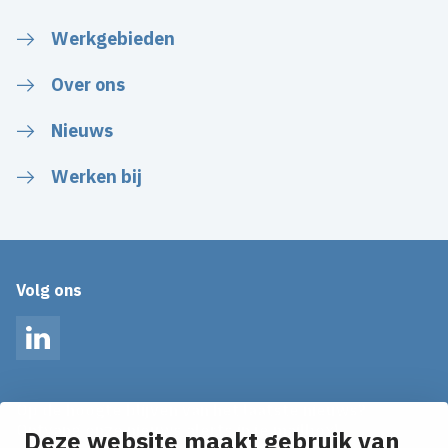
Werkgebieden
Over ons
Nieuws
Werken bij
Volg ons
LinkedIn
Op de hoogte blijven van het laatste nieuws?
Ontvang onze nieuws alerts in je mailbox!
Deze website maakt gebruik van