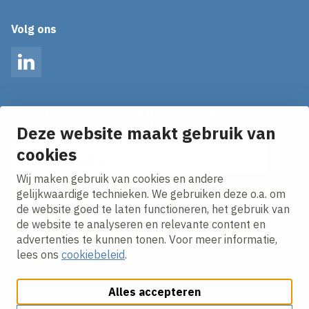
Volg ons
LinkedIn
Op de hoogte blijven van het laatste nieuws?
Ontvang onze nieuws alerts in je mailbox!
Deze website maakt gebruik van
E-mailadres
cookies
Wij maken gebruik van cookies en andere
Ik ga akkoord met het
privacy statement.
gelijkwaardige technieken. We gebruiken deze o.a. om
de website goed te laten functioneren, het gebruik van
de website te analyseren en relevante content en
advertenties te kunnen tonen. Voor meer informatie,
lees ons
cookiebeleid
.
Alles accepteren
Cookies aanpassen
Cookie beleid
Privacy policy