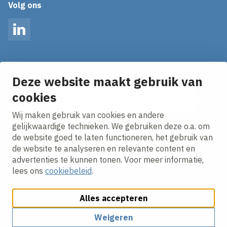
Volg ons
LinkedIn
Op de hoogte blijven van het laatste nieuws?
Ontvang onze nieuws alerts in je mailbox!
Deze website maakt gebruik van
E-mailadres
cookies
Wij maken gebruik van cookies en andere
Ik ga akkoord met het
privacy statement.
gelijkwaardige technieken. We gebruiken deze o.a. om
de website goed te laten functioneren, het gebruik van
de website te analyseren en relevante content en
advertenties te kunnen tonen. Voor meer informatie,
lees ons
cookiebeleid
.
Alles accepteren
Cookies aanpassen
Cookie beleid
Privacy policy
Responsible disclosure
Weigeren