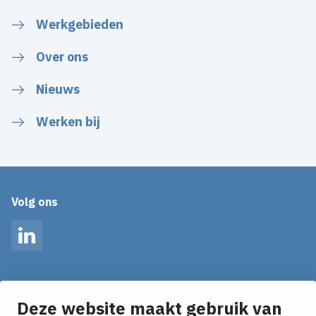
Werkgebieden
Over ons
Nieuws
Werken bij
Volg ons
LinkedIn
Op de hoogte blijven van het laatste nieuws?
Ontvang onze nieuws alerts in je mailbox!
Deze website maakt gebruik van