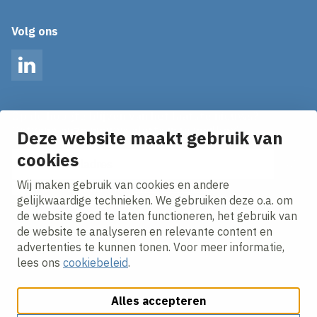
Volg ons
LinkedIn
Op de hoogte blijven van het laatste nieuws?
Ontvang onze nieuws alerts in je mailbox!
Deze website maakt gebruik van
E-mailadres
cookies
Wij maken gebruik van cookies en andere
Ik ga akkoord met het
privacy statement.
gelijkwaardige technieken. We gebruiken deze o.a. om
de website goed te laten functioneren, het gebruik van
de website te analyseren en relevante content en
advertenties te kunnen tonen. Voor meer informatie,
lees ons
cookiebeleid
.
Alles accepteren
Cookies aanpassen
Cookie beleid
Privacy policy