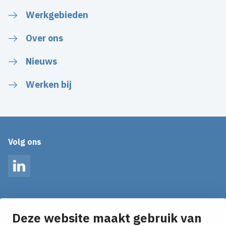
Werkgebieden
Over ons
Nieuws
Werken bij
Volg ons
LinkedIn
Op de hoogte blijven van het laatste nieuws?
Ontvang onze nieuws alerts in je mailbox!
Deze website maakt gebruik van