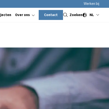
Werken bij
Sluiten
Contact
Zoeken
NL
ojecten
Over ons