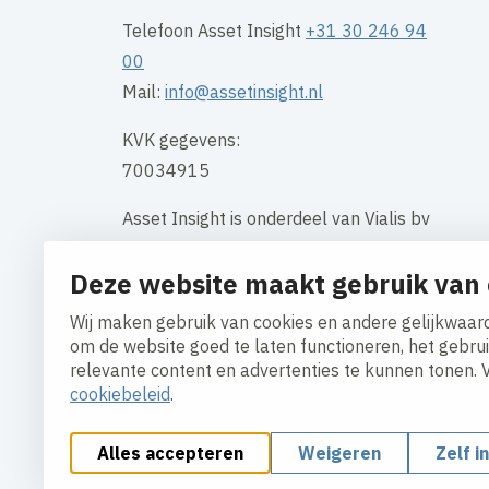
Telefoon Asset Insight
+31 30 246 94
00
Mail:
info@assetinsight.nl
KVK gegevens:
70034915
Asset Insight is onderdeel van Vialis bv
Vialis, Houten Loodsboot 15, 3991 CJ
Deze website maakt gebruik van 
Telefoon Vialis algemeen: +31 30 694
35 00
Wij maken gebruik van cookies en andere gelijkwaard
om de website goed te laten functioneren, het gebru
Contact
relevante content en advertenties te kunnen tonen. 
cookiebeleid
.
Alles accepteren
Weigeren
Zelf i