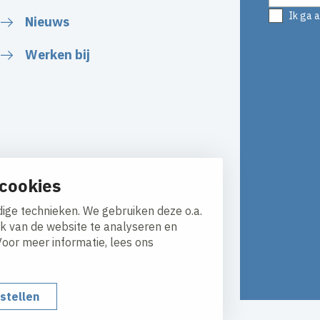
Ik ga 
Nieuws
Werken bij
cookies
ige technieken. We gebruiken deze o.a.
ik van de website te analyseren en
Voor meer informatie, lees ons
nstellen