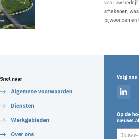
voor uw bedrij
aftekenen, waar
bijwoonden en 
Volg ons
Snel naar
Algemene voorwaarden
Linked
Diensten
Op de ho
Werkgebieden
nieuws al
E-mailadr
Over ons