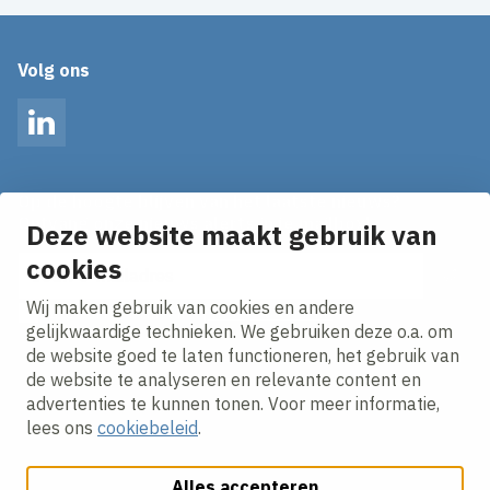
Volg ons
LinkedIn
Op de hoogte blijven van het laatste nieuws?
Ontvang onze nieuws alerts in je mailbox!
Deze website maakt gebruik van
cookies
E-mailadres
Wij maken gebruik van cookies en andere
Ik ga akkoord met het
privacy statement.
gelijkwaardige technieken. We gebruiken deze o.a. om
de website goed te laten functioneren, het gebruik van
de website te analyseren en relevante content en
advertenties te kunnen tonen. Voor meer informatie,
lees ons
cookiebeleid
.
Alles accepteren
Cookies aanpassen
Cookie beleid
Privacy policy