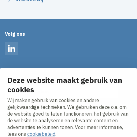
Volg ons
LinkedIn
Op de hoogte blijven van het laatste nieuws?
Ontvang onze nieuws alerts in je mailbox!
Deze website maakt gebruik van
cookies
E-mailadres
Wij maken gebruik van cookies en andere
Ik ga akkoord met het
privacy statement.
gelijkwaardige technieken. We gebruiken deze o.a. om
de website goed te laten functioneren, het gebruik van
de website te analyseren en relevante content en
advertenties te kunnen tonen. Voor meer informatie,
lees ons
cookiebeleid
.