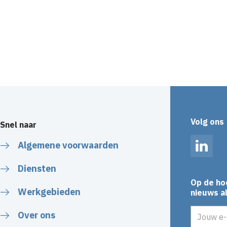
Volg ons
Snel naar
Algemene voorwaarden
Linked
Diensten
Op de ho
Werkgebieden
nieuws al
E-mailadr
Over ons