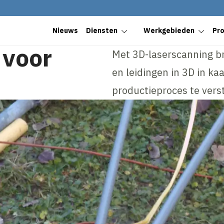
Nieuws
Diensten
Werkgebieden
Pr
 voor
Met 3D-laserscanning br
en leidingen in 3D in kaa
productieproces te verst