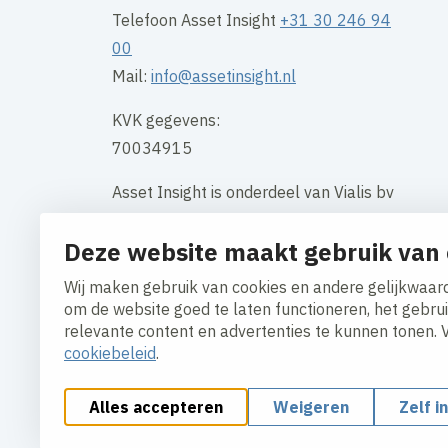
Telefoon Asset Insight
+31 30 246 94
00
Mail:
info@assetinsight.nl
KVK gegevens:
70034915
Asset Insight is onderdeel van Vialis bv
Vialis, Houten Loodsboot 15, 3991 CJ
Deze website maakt gebruik van 
Telefoon Vialis algemeen: +31 30 694
35 00
Wij maken gebruik van cookies en andere gelijkwaard
om de website goed te laten functioneren, het gebru
Contact
relevante content en advertenties te kunnen tonen. 
cookiebeleid
.
Alles accepteren
Weigeren
Zelf i