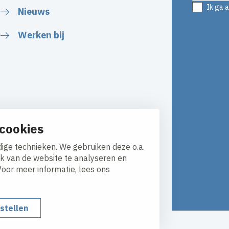
Ik ga 
Nieuws
Werken bij
cookies
ige technieken. We gebruiken deze o.a.
ik van de website te analyseren en
Voor meer informatie, lees ons
nstellen