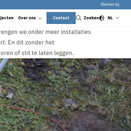
Werken bij
Sluiten
Contact
Zoeken
NL
ojecten
Over ons
engen we onder meer installaties
rt. En dit zonder het
oren of stil te laten leggen.