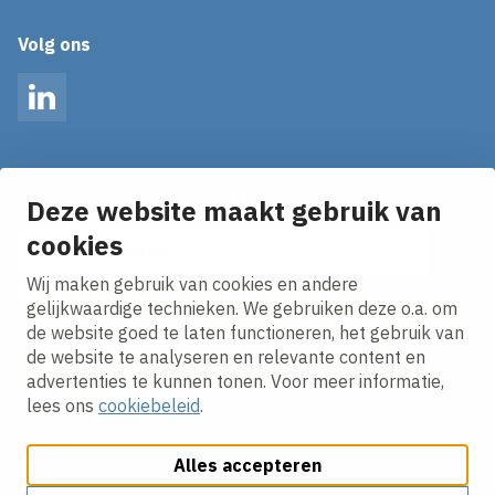
Volg ons
LinkedIn
Op de hoogte blijven van het laatste nieuws?
Ontvang onze nieuws alerts in je mailbox!
Deze website maakt gebruik van
E-mailadres
cookies
Wij maken gebruik van cookies en andere
Ik ga akkoord met het
privacy statement.
gelijkwaardige technieken. We gebruiken deze o.a. om
de website goed te laten functioneren, het gebruik van
de website te analyseren en relevante content en
advertenties te kunnen tonen. Voor meer informatie,
lees ons
cookiebeleid
.
Alles accepteren
Cookies aanpassen
Cookie beleid
Privacy policy