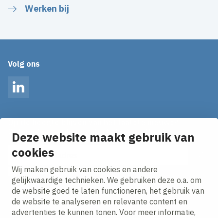
Werken bij
Volg ons
LinkedIn
Op de hoogte blijven van het laatste nieuws?
Ontvang onze nieuws alerts in je mailbox!
Deze website maakt gebruik van
E-mailadres
cookies
Wij maken gebruik van cookies en andere
Ik ga akkoord met het
privacy statement.
gelijkwaardige technieken. We gebruiken deze o.a. om
de website goed te laten functioneren, het gebruik van
de website te analyseren en relevante content en
advertenties te kunnen tonen. Voor meer informatie,